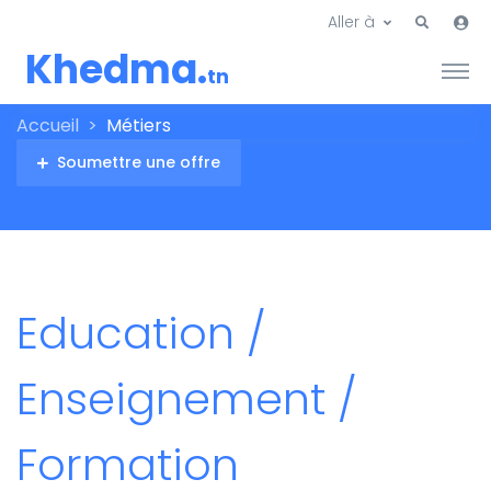
Aller à
Khedma.
tn
Accueil
Métiers
Soumettre une offre
Education /
Enseignement /
Formation